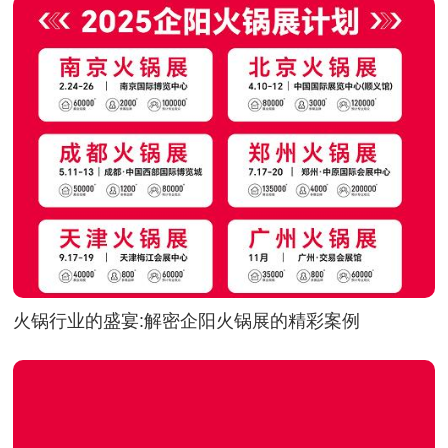
火锅行业的盛宴:解密企阳火锅展的精彩案例